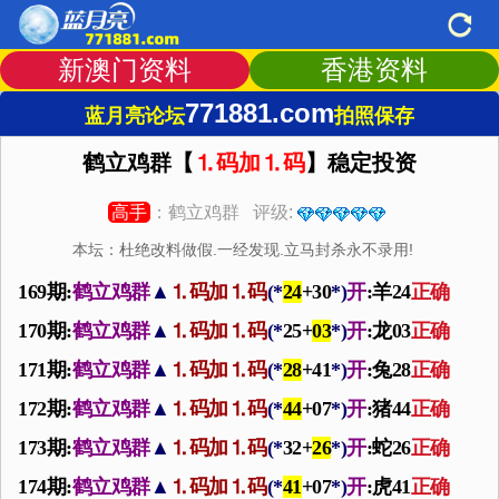
新澳门资料
香港资料
771881.com
蓝月亮论坛
拍照保存
鹤立鸡群【
⒈码加⒈码
】稳定投资
高手
：鹤立鸡群 评级:
本坛：杜绝改料做假.一经发现.立马封杀永不录用!
169期:
鹤立鸡群
▲
⒈码加⒈码
(*
24
+30
*)
开
:羊24
正确
170期:
鹤立鸡群
▲
⒈码加⒈码
(*
25+
03
*)
开
:龙03
正确
171期:
鹤立鸡群
▲
⒈码加⒈码
(*
28
+41
*)
开
:兔28
正确
172期:
鹤立鸡群
▲
⒈码加⒈码
(*
44
+07
*)
开
:猪44
正确
173期:
鹤立鸡群
▲
⒈码加⒈码
(*
32+
26
*)
开
:蛇26
正确
174期:
鹤立鸡群
▲
⒈码加⒈码
(*
41
+07
*)
开
:虎41
正确