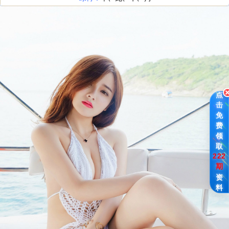
点
击
免
费
领
取
本
期
资
料