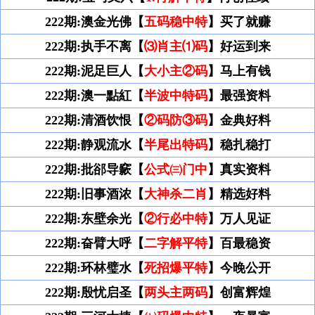
222期:
澳金光佛【
五码稳中特
】买了就赚
222期:
执手不离【
⑶肖主⑴码
】好运到来
222期:
泥足巨人【
大小主②码
】马上有钱
222期:
澳一點紅【
半波中特码
】最强资料
222期:
清酒饮恨【
②码防③码
】金典好料
222期:
静观流水【
半尾出特码
】稳扎稳打
222期:
批郤导窾【
公式㈢门中
】真实资料
222期:
旧事酒浓【
大神杀二肖
】精选好料
222期:
东壁余光【
②行必中特
】万人见证
222期:
奋臂大呼【
二字解平特
】百最稳资
222期:
环林璧水【
死招爆平特
】今晚公开
222期:
殷忧启圣【
两头主两码
】创富辉煌