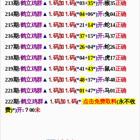
213期:
鹤立鸡群
▲
⒈码加⒈码
(*
03+
35
*)
开
:猴35
正确
214期:
鹤立鸡群
▲
⒈码加⒈码
(*
04
+06
*)
开
:兔04
正确
215期:
鹤立鸡群
▲
⒈码加⒈码
(*
21+
14
*)
开
:蛇14
正确
216期:
鹤立鸡群
▲
⒈码加⒈码
(*
37
+15
*)
开
:马37
正确
217期:
鹤立鸡群
▲
⒈码加⒈码
(*
26
+04
*)
开
:蛇26
正确
218期:
鹤立鸡群
▲
⒈码加⒈码
(*
04+
17
*)
开
:虎17
正确
219期:
鹤立鸡群
▲
⒈码加⒈码
(*
41+
43
*)
开
:鼠43
正确
220期:
鹤立鸡群
▲
⒈码加⒈码
(*
48
+37
*)
开
:羊48
正确
221期:
鹤立鸡群
▲
⒈码加⒈码
(*
01
+47
*)
开
:马01
正确
222期:
鹤立鸡群
▲
⒈码加⒈码
(*
点击免费取料
(永不收
费)
*)
开
:？00
未