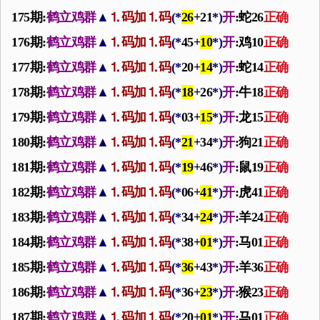
175期:
鹤立鸡群
▲
⒈码加⒈码
(*
26
+21
*)
开
:蛇26
正确
176期:
鹤立鸡群
▲
⒈码加⒈码
(*
45+
10
*)
开
:鸡10
正确
177期:
鹤立鸡群
▲
⒈码加⒈码
(*
20+
14
*)
开
:蛇14
正确
178期:
鹤立鸡群
▲
⒈码加⒈码
(*
18
+26
*)
开
:牛18
正确
179期:
鹤立鸡群
▲
⒈码加⒈码
(*
03+
15
*)
开
:龙15
正确
180期:
鹤立鸡群
▲
⒈码加⒈码
(*
21
+34
*)
开
:狗21
正确
181期:
鹤立鸡群
▲
⒈码加⒈码
(*
19
+46
*)
开
:鼠19
正确
182期:
鹤立鸡群
▲
⒈码加⒈码
(*
06+
41
*)
开
:虎41
正确
183期:
鹤立鸡群
▲
⒈码加⒈码
(*
34+
24
*)
开
:羊24
正确
184期:
鹤立鸡群
▲
⒈码加⒈码
(*
38+
01
*)
开
:马01
正确
185期:
鹤立鸡群
▲
⒈码加⒈码
(*
36
+43
*)
开
:羊36
正确
186期:
鹤立鸡群
▲
⒈码加⒈码
(*
36+
23
*)
开
:猴23
正确
187期:
鹤立鸡群
▲
⒈码加⒈码
(*
20+
01
*)
开
:马01
正确