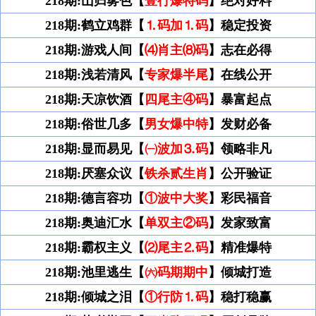
218期:
山归雾色【
壹行爆特码
】绝对好料
218期:
鹤立鸡群【
⒈码加⒈码
】稳定投资
218期:
游戏人间【
⑷肖主⑻码
】志在必得
218期:
浅若清风【
专家爆半尾
】在线公开
218期:
天凉饮酒【
四尾主④码
】暴富起点
218期:
俗世几多【
男女爆中特
】发财必备
218期:
显而易见【
㈠波加⒊码
】领略非凡
218期:
厌塞众议【
铁杀贰生肖
】公开验证
218期:
德言容功【
①波中大奖
】彩民福音
218期:
奥迪汇水【
单双主②码
】发家致富
218期:
霸权主义【
⑵尾主⒉码
】精准爆特
218期:
池里逃生【
㈥码期期中
】倾城打造
218期:
倾城之泪【
①行防⒈码
】稳打稳赢