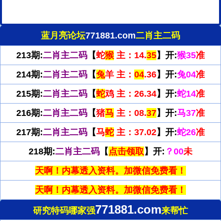
蓝月亮论坛
771881.com
二肖主二码
213期:
二肖主二码
【
蛇
猴
主：14.
35
】开:
猴35
准
214期:
二肖主二码
【
兔
羊 主：
04
.36
】开:
兔04
准
215期:
二肖主二码
【
蛇
鸡 主：26.34
】开:
蛇14
准
216期:
二肖主二码
【
猪
马
主：08.
37
】开:
马37
准
217期:
二肖主二码
【
马
蛇
主：37.02
】开:
蛇26
准
218期:
二肖主二码
【
点击领取
】开:
？00
未
天啊！内幕透入资料。加微信免费看！
天啊！内幕透入资料。加微信免费看！
771881.com
研究特码哪家强
来帮忙