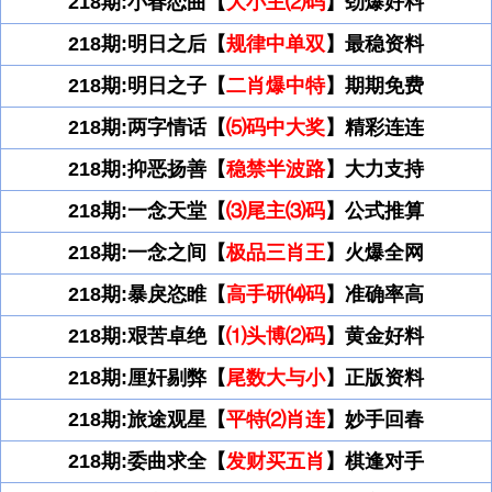
218期:小春恋曲【
大小主⑵码
】劲爆好料
218期:明日之后【
规律中单双
】最稳资料
218期:明日之子【
二肖爆中特
】期期免费
218期:两字情话【
⑸码中大奖
】精彩连连
218期:抑恶扬善【
稳禁半波路
】大力支持
218期:一念天堂【
⑶尾主⑶码
】公式推算
218期:一念之间【
极品三肖王
】火爆全网
218期:暴戾恣睢【
高手研⒁码
】准确率高
218期:艰苦卓绝【
⑴头博⑵码
】黄金好料
218期:厘奸剔弊【
尾数大与小
】正版资料
218期:旅途观星【
平特⑵肖连
】妙手回春
218期:委曲求全【
发财买五肖
】棋逢对手