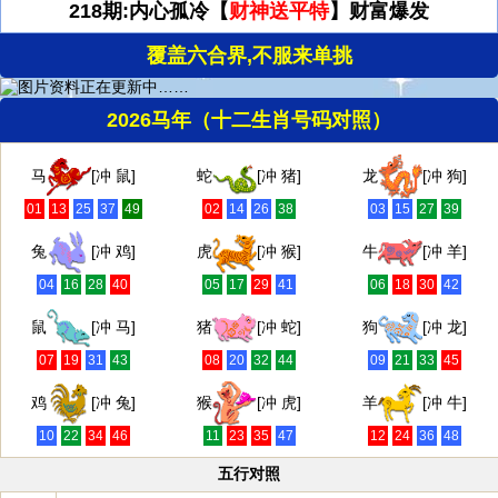
218期:内心孤冷【
财神送平特
】财富爆发
覆盖六合界,不服来单挑
2026马年（十二生肖号码对照）
马
[冲 鼠]
蛇
[冲 猪]
龙
[冲 狗]
01
13
25
37
49
02
14
26
38
03
15
27
39
兔
[冲 鸡]
虎
[冲 猴]
牛
[冲 羊]
04
16
28
40
05
17
29
41
06
18
30
42
鼠
[冲 马]
猪
[冲 蛇]
狗
[冲 龙]
07
19
31
43
08
20
32
44
09
21
33
45
鸡
[冲 兔]
猴
[冲 虎]
羊
[冲 牛]
10
22
34
46
11
23
35
47
12
24
36
48
五行对照