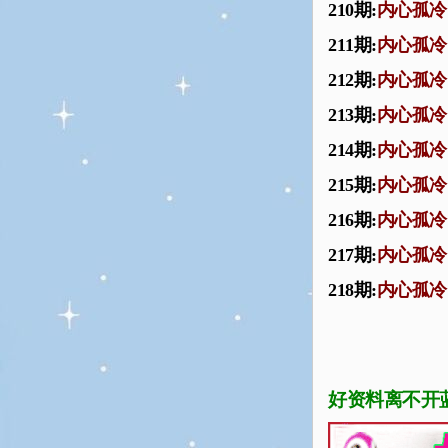
210期:
内心孤冷
211期:
内心孤冷
212期:
内心孤冷
213期:
内心孤冷
214期:
内心孤冷
215期:
内心孤冷
216期:
内心孤冷
217期:
内心孤冷
218期:
内心孤冷
好资料离不开