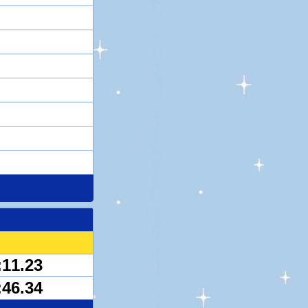
11.23
46.34