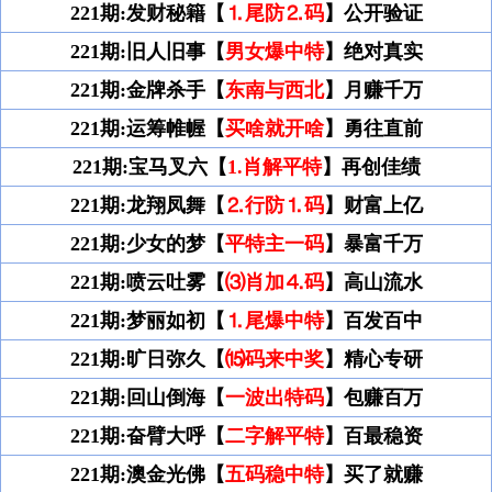
221期:
发财秘籍【
⒈尾防⒉码
】公开验证
221期:
旧人旧事【
男女爆中特
】绝对真实
221期:
金牌杀手【
东南与西北
】月赚千万
221期:
运筹帷幄【
买啥就开啥
】勇往直前
221期:
宝马叉六【
1.肖解平特
】再创佳绩
221期:
龙翔凤舞【
⒉行防⒈码
】财富上亿
221期:
少女的梦【
平特主一码
】暴富千万
221期:
喷云吐雾【
⑶肖加⒋码
】高山流水
221期:
梦丽如初【
⒈尾爆中特
】百发百中
221期:
旷日弥久【
⒂码来中奖
】精心专研
221期:
回山倒海【
一波出特码
】包赚百万
221期:
奋臂大呼【
二字解平特
】百最稳资
221期:
澳金光佛【
五码稳中特
】买了就赚