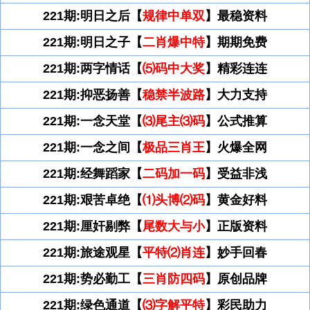
221期:明日之后【
规律中单双
】最稳资料
221期:明日之子【
二肖爆中特
】期期免费
221期:两字情话【
⑸码中大奖
】精彩连连
221期:抑恶扬善【
稳禁半波路
】大力支持
221期:一念天堂【
⑶尾主⑶码
】公式推算
221期:一念之间【
极品三肖王
】火爆全网
221期:经舞蹈家【
二码加一码
】受益非浅
221期:艰苦卓绝【
⑴头博⑵码
】黄金好料
221期:厘奸剔弊【
尾数大与小
】正版资料
221期:旅途观星【
平特⑵肖连
】妙手回春
221期:势必勤工【
三肖防四码
】原创品牌
221期:绿色通道【
⑶字解平特
】彩民助力