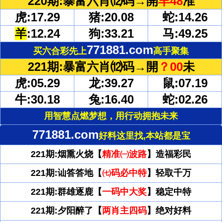
220期:暴富六肖⑿码→開
羊48
准
虎:17.29
猪:20.08
蛇:14.26
羊
:12.24
狗:33.21
马:49.25
771881.com
买六合彩先上
高手聚集
221期:暴富六肖⑿码→開
？00
未
虎:05.29
龙:39.27
鼠:07.19
牛:30.18
兔:16.40
蛇:02.26
用智慧点燃梦想，用行动拥抱未来
771881.com
好料这里找,本站都是宝
221期:烟熏火烧【
精准㈠波路
】造福彩民
221期:讪答答地【
㈦码必中特
】轻取千万
221期:群雄逐鹿【
一码中大奖
】稳定中特
221期:夕阳醉了【
两肖主四码
】绝对好料