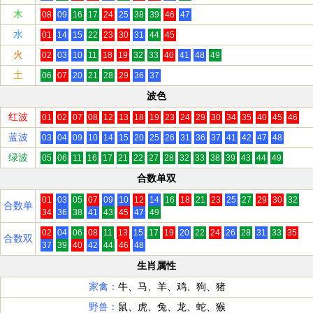
木
08
09
16
17
24
25
38
39
46
47
水
01
14
15
22
23
30
31
44
45
火
02
03
10
11
18
19
32
33
40
41
48
49
土
06
07
20
21
28
29
36
37
波色
红波
01
02
07
08
12
13
18
19
23
24
29
30
34
35
40
45
46
蓝波
03
04
09
10
14
15
20
25
26
31
36
37
41
42
47
48
绿波
05
06
11
16
17
21
22
27
28
32
33
38
39
43
44
49
合数单双
01
03
05
07
09
10
12
14
16
18
21
23
25
27
29
30
32
合数单
34
36
38
41
43
45
47
49
02
04
06
08
11
13
15
17
19
20
22
24
26
28
31
33
35
合数双
37
39
40
42
44
46
48
生肖属性
家禽：
牛、马、羊、鸡、狗、猪
野兽：
鼠、虎、兔、龙、蛇、猴