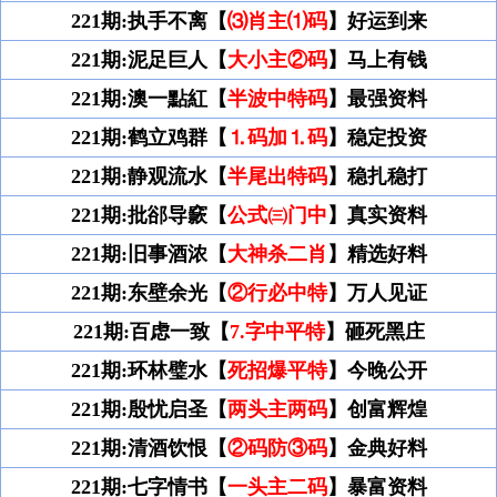
221期:
执手不离【
⑶肖主⑴码
】好运到来
221期:
泥足巨人【
大小主②码
】马上有钱
221期:
澳一點紅【
半波中特码
】最强资料
221期:
鹤立鸡群【
⒈码加⒈码
】稳定投资
221期:
静观流水【
半尾出特码
】稳扎稳打
221期:
批郤导窾【
公式㈢门中
】真实资料
221期:
旧事酒浓【
大神杀二肖
】精选好料
221期:
东壁余光【
②行必中特
】万人见证
221期:
百虑一致【
7.字中平特
】砸死黑庄
221期:
环林璧水【
死招爆平特
】今晚公开
221期:
殷忧启圣【
两头主两码
】创富辉煌
221期:
清酒饮恨【
②码防③码
】金典好料
221期:
七字情书【
一头主二码
】暴富资料