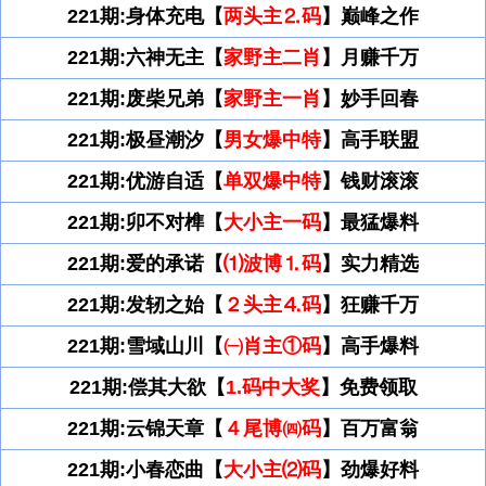
221期:身体充电【
两头主⒉码
】巅峰之作
221期:六神无主【
家野主二肖
】月赚千万
221期:废柴兄弟【
家野主一肖
】妙手回春
221期:极昼潮汐【
男女爆中特
】高手联盟
221期:优游自适【
单双爆中特
】钱财滚滚
221期:卯不对榫【
大小主一码
】最猛爆料
221期:爱的承诺【
⑴波博⒈码
】实力精选
221期:发轫之始【
２头主⒋码
】狂赚千万
221期:雪域山川【
㈠肖主①码
】高手爆料
221期:偿其大欲【
1.码中大奖
】免费领取
221期:云锦天章【
４尾博㈣码
】百万富翁
221期:小春恋曲【
大小主⑵码
】劲爆好料