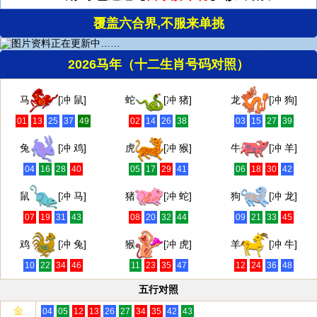
覆盖六合界,不服来单挑
2026马年（十二生肖号码对照）
马
[冲 鼠]
蛇
[冲 猪]
龙
[冲 狗]
01
13
25
37
49
02
14
26
38
03
15
27
39
兔
[冲 鸡]
虎
[冲 猴]
牛
[冲 羊]
04
16
28
40
05
17
29
41
06
18
30
42
鼠
[冲 马]
猪
[冲 蛇]
狗
[冲 龙]
07
19
31
43
08
20
32
44
09
21
33
45
鸡
[冲 兔]
猴
[冲 虎]
羊
[冲 牛]
10
22
34
46
11
23
35
47
12
24
36
48
五行对照
金
04
05
12
13
26
27
34
35
42
43