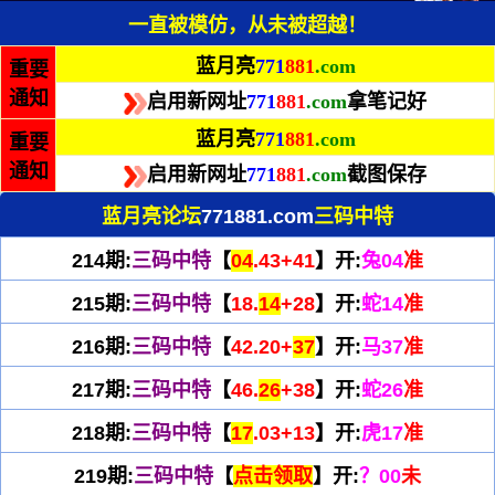
一直被模仿，从未被超越！
蓝月亮
771
881
.com
重要
通知
启用新网址
771
881
.com
拿笔记好
蓝月亮
771
881
.com
重要
通知
启用新网址
771
881
.com
截图保存
蓝月亮论坛
771881.com
三码中特
214期:
三码中特
【
04
.43+41
】开:
兔04
准
215期:
三码中特
【
18.
14
+28
】开:
蛇14
准
216期:
三码中特
【
42.20+
37
】开:
马37
准
217期:
三码中特
【
46.
26
+38
】开:
蛇26
准
218期:
三码中特
【
17
.03+13
】开:
虎17
准
219期:
三码中特
【
点击领取
】开:
？00
未