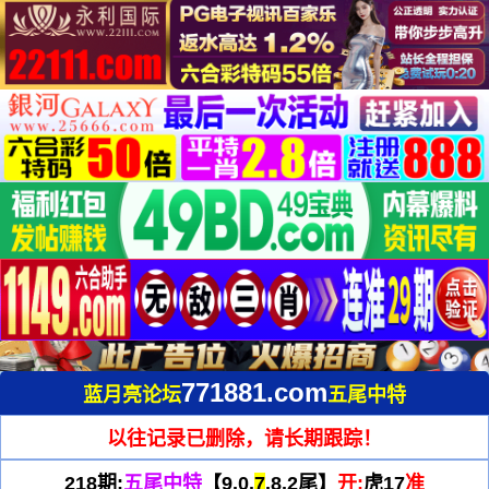
771881.com
蓝月亮论坛
五尾中特
以往记录已删除，请长期跟踪！
218期:
五尾中特
【
9.0.
7
.8.2尾】
开:
虎17
准