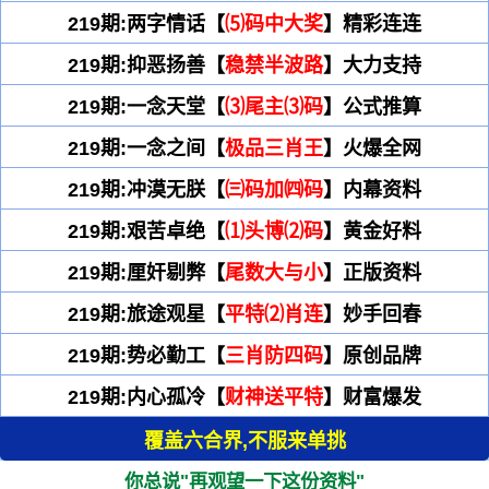
219期:两字情话【
⑸码中大奖
】精彩连连
219期:抑恶扬善【
稳禁半波路
】大力支持
219期:一念天堂【
⑶尾主⑶码
】公式推算
219期:一念之间【
极品三肖王
】火爆全网
219期:冲漠无朕【
㈢码加㈣码
】内幕资料
219期:艰苦卓绝【
⑴头博⑵码
】黄金好料
219期:厘奸剔弊【
尾数大与小
】正版资料
219期:旅途观星【
平特⑵肖连
】妙手回春
219期:势必勤工【
三肖防四码
】原创品牌
219期:内心孤冷【
财神送平特
】财富爆发
覆盖六合界,不服来单挑
你总说"再观望一下这份资料"