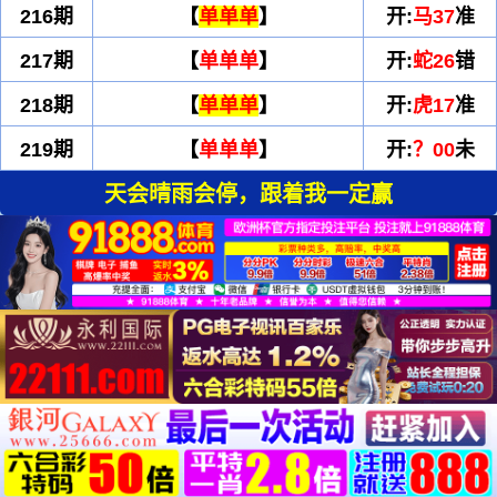
216期
【
单
单
单
】
开:
马37
准
217期
【
单单单
】
开:
蛇26
错
218期
【
单
单
单
】
开:
虎17
准
219期
【
单单单
】
开:
？00
未
天会晴雨会停，跟着我一定赢