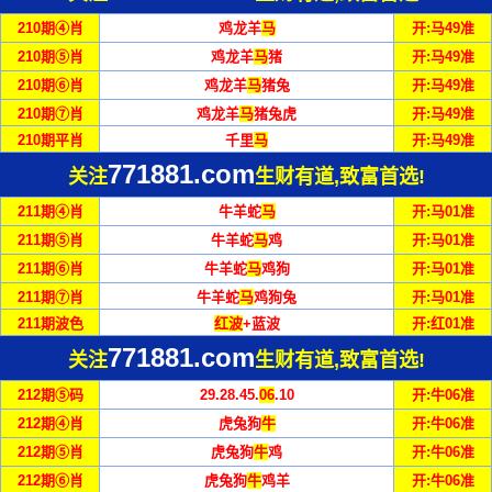
210期④肖
鸡龙羊
马
开:马49准
210期⑤肖
鸡龙羊
马
猪
开:马49准
210期⑥肖
鸡龙羊
马
猪兔
开:马49准
210期⑦肖
鸡龙羊
马
猪兔虎
开:马49准
210期平肖
千里
马
开:马49准
771881.com
关注
生财有道,致富首选!
211期④肖
牛羊蛇
马
开:马01准
211期⑤肖
牛羊蛇
马
鸡
开:马01准
211期⑥肖
牛羊蛇
马
鸡狗
开:马01准
211期⑦肖
牛羊蛇
马
鸡狗兔
开:马01准
211期波色
红波
+蓝波
开:红01准
771881.com
关注
生财有道,致富首选!
212期⑤码
29.28.45.
06
.10
开:牛06准
212期④肖
虎兔狗
牛
开:牛06准
212期⑤肖
虎兔狗
牛
鸡
开:牛06准
212期⑥肖
虎兔狗
牛
鸡羊
开:牛06准