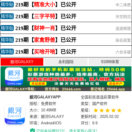
219期【
精准大小
】已公开
精华贴
中二体质
219期【
三字平特
】已公开
精华贴
天空阴沉
219期【
财神一肖
】已公开
精华贴
追逐辉煌
219期【
家禽野兽
】已公开
精华贴
抹去寂寞
219期【
买啥开啥
】已公开
精华贴
六合关键
銀河GALAXY
永利国际
91888体育
永利国际APP
全国彩民首选彩票软件
授权：免费软件
类型：国产软件
大小：10.49MB
星级：
来源：永利国际
更新时间：2025.01.05
环境：Android/iOS
评分：9.9
已向本站押付1亿，请大家放心投注！