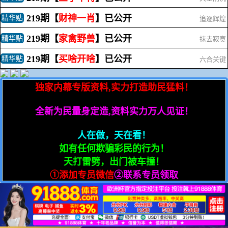
219期【
财神一肖
】已公开
精华贴
追逐辉煌
219期【
家禽野兽
】已公开
精华贴
抹去寂寞
219期【
买啥开啥
】已公开
精华贴
六合关键
独家内幕专版资料,实力打造助民猛料！
全新为民量身定造,资料实力万人见证！
人在做，天在看！
如有任何欺骗彩民的行为！
天打雷劈，出门被车撞！
①添加专员微信
②联系专员领取