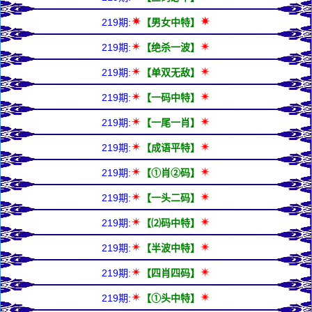
✴
✴
219期:
【男女中特】
✴
✴
219期:
【绝杀一波】
✴
✴
219期:
【单双无敌】
✴
✴
219期:
【一码中特】
✴
✴
219期:
【一尾一肖】
✴
✴
219期:
【成语平特】
✴
✴
219期:
【①肖②码】
✴
✴
219期:
【一头二码】
✴
✴
219期:
【⑵码中特】
✴
✴
219期:
【半波中特】
✴
✴
219期:
【四肖四码】
✴
✴
219期:
【①头中特】