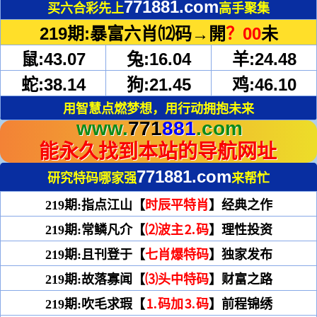
771881.com
买六合彩先上
高手聚集
219期:暴富六肖⑿码→開
？00
未
鼠:43.07
兔:16.04
羊:24.48
蛇:38.14
狗:21.45
鸡:46.10
用智慧点燃梦想，用行动拥抱未来
www.
771
881
.com
能永久找到本站的导航网址
771881.com
研究特码哪家强
来帮忙
219期:
指点江山【
时辰平特肖
】经典之作
219期:
常鳞凡介【
⑵波主⒉码
】理性投资
219期:
且刊登于【
七肖爆特码
】独家发布
219期:
故落寡闻【
⑶头中特码
】财富之路
219期:
吹毛求瑕【
⒈码加⒊码
】前程锦绣