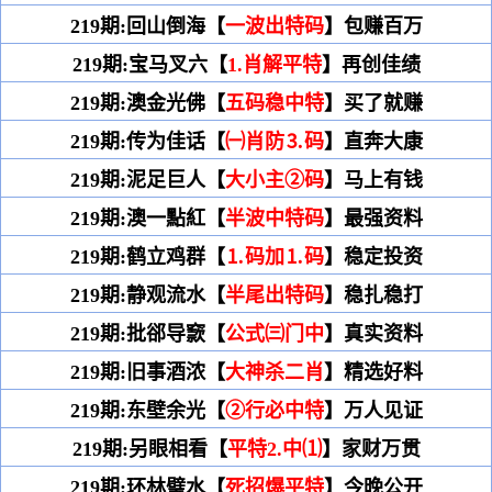
219期:
回山倒海【
一波出特码
】包赚百万
219期:
宝马叉六【
1.肖解平特
】再创佳绩
219期:
澳金光佛【
五码稳中特
】买了就赚
219期:
传为佳话【
㈠肖防⒊码
】直奔大康
219期:
泥足巨人【
大小主②码
】马上有钱
219期:
澳一點紅【
半波中特码
】最强资料
219期:
鹤立鸡群【
⒈码加⒈码
】稳定投资
219期:
静观流水【
半尾出特码
】稳扎稳打
219期:
批郤导窾【
公式㈢门中
】真实资料
219期:
旧事酒浓【
大神杀二肖
】精选好料
219期:
东壁余光【
②行必中特
】万人见证
219期:
另眼相看【
平特2.中⑴
】家财万贯
219期:
环林璧水【
死招爆平特
】今晚公开