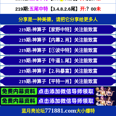
219期:
五尾中特
【
3.4.8.2.6尾】
开:
？00
未
分享是一种美德，请把它分享给更多人
219期:神算子【家野中特】关注能致富
219期:神算子【内幕⒉肖】关注能致富
219期:神算子【①波中特】关注能致富
219期:神算子【牛逼⒈尾】关注能致富
219期:神算子【⒉码暴富】关注能致富
219期:神算子【平特一肖】关注能致富
771881.com
蓝月亮论坛
大小爆特