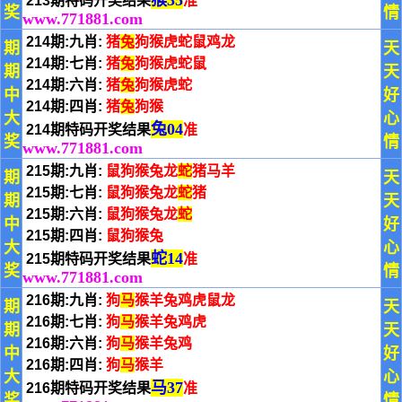
猴35
213期特码开奖结果
准
奖
情
www.771881.com
214期:九肖:
猪
兔
狗猴虎蛇鼠鸡龙
期
天
214期:七肖:
猪
兔
狗猴虎蛇鼠
期
天
214期:六肖:
猪
兔
狗猴虎蛇
中
好
214期:四肖:
猪
兔
狗猴
大
心
兔04
214期特码开奖结果
准
奖
情
www.771881.com
215期:九肖:
鼠狗猴兔龙
蛇
猪马羊
期
天
215期:七肖:
鼠狗猴兔龙
蛇
猪
期
天
215期:六肖:
鼠狗猴兔龙
蛇
中
好
215期:四肖:
鼠狗猴兔
大
心
蛇14
215期特码开奖结果
准
奖
情
www.771881.com
216期:九肖:
狗
马
猴羊兔鸡虎鼠龙
期
天
216期:七肖:
狗
马
猴羊兔鸡虎
期
天
216期:六肖:
狗
马
猴羊兔鸡
中
好
216期:四肖:
狗
马
猴羊
大
心
马37
216期特码开奖结果
准
奖
情