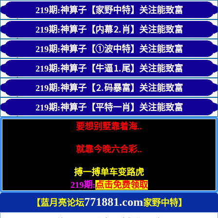
219期:神算子【家野中特】关注能致富
219期:神算子【内幕⒉肖】关注能致富
219期:神算子【①波中特】关注能致富
219期:神算子【牛逼⒈尾】关注能致富
219期:神算子【⒉码暴富】关注能致富
219期:神算子【平特一肖】关注能致富
要想别墅靠着海..
就靠今晚六合彩..
搏一搏单车变路虎
219期:
点击免费领取
771881.com
【蓝月亮论坛
家野中特】