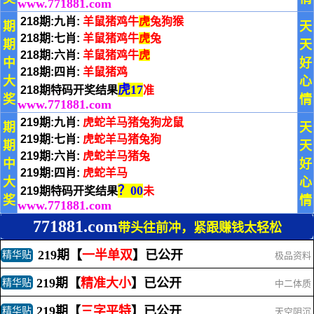
www.771881.com
218期:九肖:
羊鼠猪鸡牛
虎
兔狗猴
期
天
218期:七肖:
羊鼠猪鸡牛
虎
兔
期
天
218期:六肖:
羊鼠猪鸡牛
虎
中
好
218期:四肖:
羊鼠猪鸡
大
心
虎17
218期特码开奖结果
准
奖
情
www.771881.com
219期:九肖:
虎蛇羊马猪兔狗龙鼠
期
天
219期:七肖:
虎蛇羊马猪兔狗
期
天
219期:六肖:
虎蛇羊马猪兔
中
好
219期:四肖:
虎蛇羊马
大
心
？00
219期特码开奖结果
未
奖
情
www.771881.com
771881.com
带头往前冲，紧跟赚钱太轻松
219期【
一半单双
】已公开
精华贴
极品资料
219期【
精准大小
】已公开
精华贴
中二体质
219期【
三字平特
】已公开
精华贴
天空阴沉