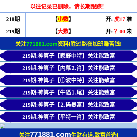
以往记录已删除，请长期跟踪！
218期
【
小数
】
开:
虎17
准
219期
【
大数
】
开:
？00
未
关注
771881.com
资料!胜过熬夜加班赚苦钱!
219期:神算子【家野中特】关注能致富
219期:神算子【内幕⒉肖】关注能致富
219期:神算子【①波中特】关注能致富
219期:神算子【牛逼⒈尾】关注能致富
219期:神算子【⒉码暴富】关注能致富
219期:神算子【平特一肖】关注能致富
771881.com
关注
生财有道,致富首选!