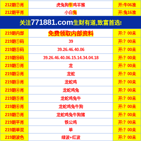
212期⑦肖
虎兔狗
牛
鸡羊猴
开:牛06准
212期平肖
小白
兔
开:兔16准
771881.com
关注
生财有道,致富首选!
免费领取内部资料
219期内部
开:？00未
219期①码
39
开:？00未
219期⑤码
39.26.46.40.06
开:？00未
219期⑩码
39.26.46.40.06.15.14.34.04.18
开:？00未
219期①肖
龙
开:？00未
219期②肖
龙蛇
开:？00未
219期③肖
龙蛇鸡
开:？00未
219期④肖
龙蛇鸡兔
开:？00未
219期⑤肖
龙蛇鸡兔牛
开:？00未
219期⑥肖
龙蛇鸡兔牛狗
开:？00未
219期⑦肖
龙蛇鸡兔牛狗猪
开:？00未
219期平肖
铁公鸡
开:？00未
219期单双
单
开:？00未
219期波色
绿波+红波
开:？00未