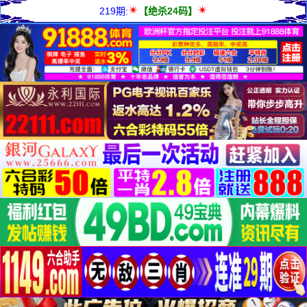
✴
✴
219期:
【绝杀24码】