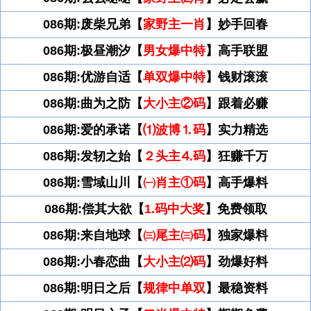
086期:废柴兄弟【
家野主一肖
】妙手回春
086期:极昼潮汐【
男女爆中特
】高手联盟
086期:优游自适【
单双爆中特
】钱财滚滚
086期:曲为之防【
大小主②码
】跟着必赚
086期:爱的承诺【
⑴波博⒈码
】实力精选
086期:发轫之始【
２头主⒋码
】狂赚千万
086期:雪域山川【
㈠肖主①码
】高手爆料
086期:偿其大欲【
1.码中大奖
】免费领取
086期:来自地球【
㈢尾主㈢码
】独家爆料
086期:小春恋曲【
大小主⑵码
】劲爆好料
086期:明日之后【
规律中单双
】最稳资料