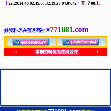
┣
22.29.14.46.02.49.08.32.19.27.04.07.42
┫
开
:？00
未
771
881
.com
好资料尽在蓝月亮社区