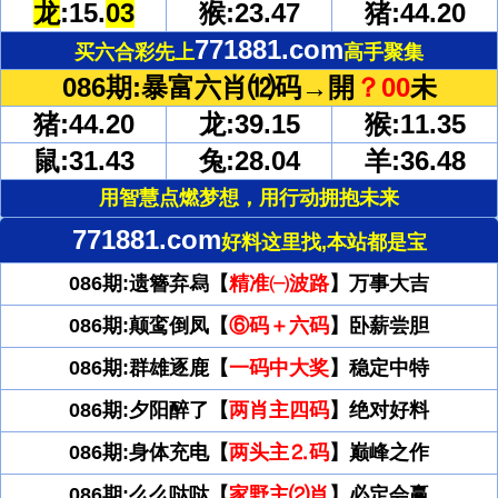
龙
:15.
03
猴:23.47
猪:44.20
771881.com
买六合彩先上
高手聚集
086期:暴富六肖⑿码→開
？00
未
猪:44.20
龙:39.15
猴:11.35
鼠:31.43
兔:28.04
羊:36.48
用智慧点燃梦想，用行动拥抱未来
771881.com
好料这里找,本站都是宝
086期:遗簪弃舄【
精准㈠波路
】万事大吉
086期:颠鸾倒凤【
⑥码＋六码
】卧薪尝胆
086期:群雄逐鹿【
一码中大奖
】稳定中特
086期:夕阳醉了【
两肖主四码
】绝对好料
086期:身体充电【
两头主⒉码
】巅峰之作
086期:么么哒哒【
家野主⑵肖
】必定会赢