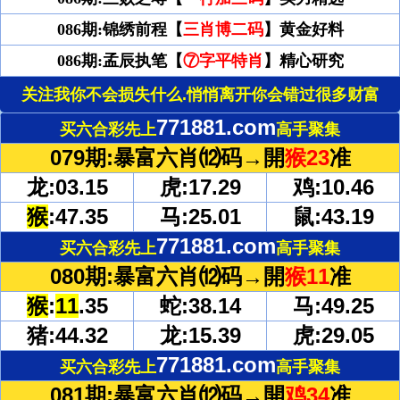
086期:
锦绣前程【
三肖博二码
】黄金好料
086期:
孟辰执笔【
⑦字平特肖
】精心研究
关注我你不会损失什么.悄悄离开你会错过很多财富
771881.com
买六合彩先上
高手聚集
079期:暴富六肖⑿码→開
猴23
准
龙:03.15
虎:17.29
鸡:10.46
猴
:47.35
马:25.01
鼠:43.19
771881.com
买六合彩先上
高手聚集
080期:暴富六肖⑿码→開
猴11
准
猴
:
11
.35
蛇:38.14
马:49.25
猪:44.32
龙:15.39
虎:29.05
771881.com
买六合彩先上
高手聚集
081期:暴富六肖⑿码→開
鸡34
准